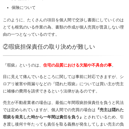
保険について
このように、たくさんの項目を個人間で交渉し書面にしていくのは
とても根気のいる作業の為、書類の作成が個人売買が普及しない理
由の一つとなっているのです。
②瑕疵担保責任の取り決めが難しい
『瑕疵』というのは、
住宅の品質における欠陥や不具合の事
。
目に見えて痛んでいるところに関しては事前に対応できますが、シ
ロアリ被害や雨漏りなどの『隠れた瑕疵』については買い主が売主
に補修の費用を請求できるという法律があるのです。
売主が不動産業者の場合は、最低に年間瑕疵担保責任を負うと民法
では定められていますが、個人間での売買の場合は
『売主は隠れた
瑕疵を発見した時から一年間は責任を負う』
とされているため、引
き渡し後何十年たっても責任を取る義務が発生してしまい売主の負